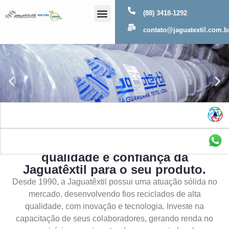
(88) 3418-1292
Sobre Nós
contato@jaguatextil.com.b
As melhores soluções com a
qualidade e confiança da
Jaguatêxtil para o seu produto.
Desde 1990, a Jaguatêxtil possui uma atuação sólida no
mercado, desenvolvendo fios reciclados de alta
qualidade, com inovação e tecnologia. Investe na
capacitação de seus colaboradores, gerando renda no