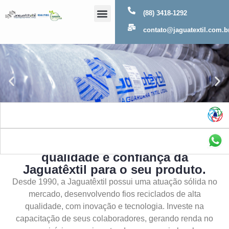
(88) 3418-1292
Sobre Nós
contato@jaguatextil.com.b
As melhores soluções com a
qualidade e confiança da
Jaguatêxtil para o seu produto.
Desde 1990, a Jaguatêxtil possui uma atuação sólida no
mercado, desenvolvendo fios reciclados de alta
qualidade, com inovação e tecnologia. Investe na
capacitação de seus colaboradores, gerando renda no