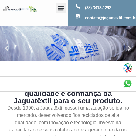
(88) 3418-1292
Sobre Nós
contato@jaguatextil.com.b
As melhores soluções com a
qualidade e confiança da
Jaguatêxtil para o seu produto.
Desde 1990, a Jaguatêxtil possui uma atuação sólida no
mercado, desenvolvendo fios reciclados de alta
qualidade, com inovação e tecnologia. Investe na
capacitação de seus colaboradores, gerando renda no