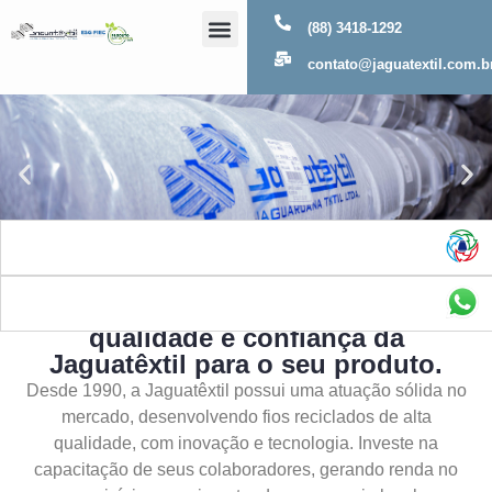
(88) 3418-1292
Sobre Nós
contato@jaguatextil.com.b
As melhores soluções com a
qualidade e confiança da
Jaguatêxtil para o seu produto.
Desde 1990, a Jaguatêxtil possui uma atuação sólida no
mercado, desenvolvendo fios reciclados de alta
qualidade, com inovação e tecnologia. Investe na
capacitação de seus colaboradores, gerando renda no