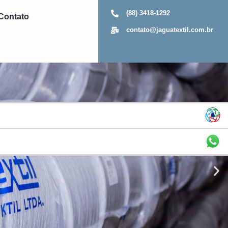
(88) 3418-1292
Contato
contato@jaguatextil.com.br