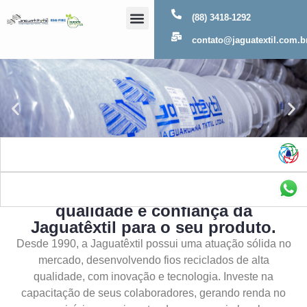
(88) 3418-1292
Sobre Nós
contato@jaguatextil.com.b
As melhores soluções com a
qualidade e confiança da
Jaguatêxtil para o seu produto.
Desde 1990, a Jaguatêxtil possui uma atuação sólida no
mercado, desenvolvendo fios reciclados de alta
qualidade, com inovação e tecnologia. Investe na
capacitação de seus colaboradores, gerando renda no