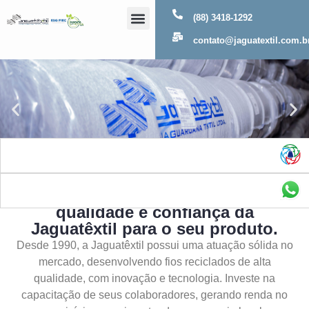
(88) 3418-1292
Sobre Nós
contato@jaguatextil.com.b
As melhores soluções com a
qualidade e confiança da
Jaguatêxtil para o seu produto.
Desde 1990, a Jaguatêxtil possui uma atuação sólida no
mercado, desenvolvendo fios reciclados de alta
qualidade, com inovação e tecnologia. Investe na
capacitação de seus colaboradores, gerando renda no