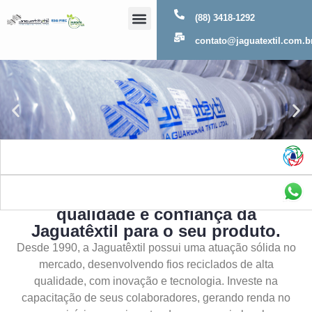
(88) 3418-1292
Sobre Nós
contato@jaguatextil.com.b
As melhores soluções com a
qualidade e confiança da
Jaguatêxtil para o seu produto.
Desde 1990, a Jaguatêxtil possui uma atuação sólida no
mercado, desenvolvendo fios reciclados de alta
qualidade, com inovação e tecnologia. Investe na
capacitação de seus colaboradores, gerando renda no