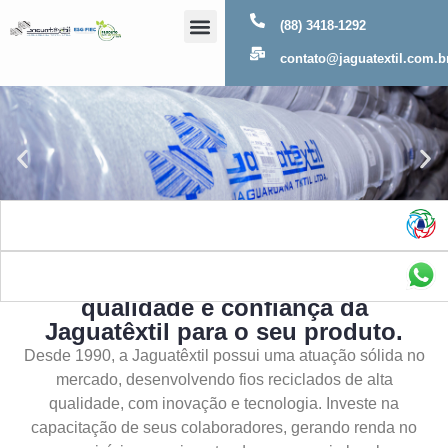
(88) 3418-1292
Sobre Nós
contato@jaguatextil.com.b
As melhores soluções com a
qualidade e confiança da
Jaguatêxtil para o seu produto.
Desde 1990, a Jaguatêxtil possui uma atuação sólida no
mercado, desenvolvendo fios reciclados de alta
qualidade, com inovação e tecnologia. Investe na
capacitação de seus colaboradores, gerando renda no