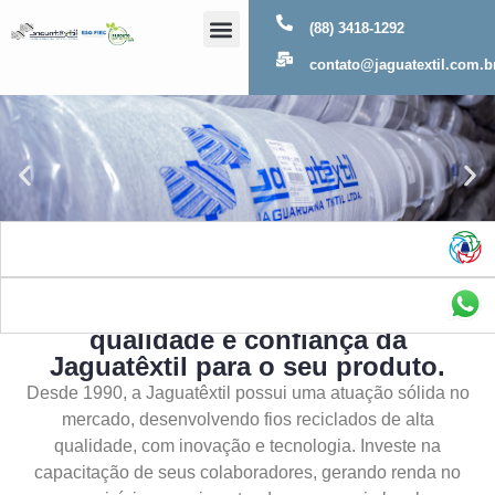
(88) 3418-1292
Sobre Nós
contato@jaguatextil.com.b
As melhores soluções com a
qualidade e confiança da
Jaguatêxtil para o seu produto.
Desde 1990, a Jaguatêxtil possui uma atuação sólida no
mercado, desenvolvendo fios reciclados de alta
qualidade, com inovação e tecnologia. Investe na
capacitação de seus colaboradores, gerando renda no