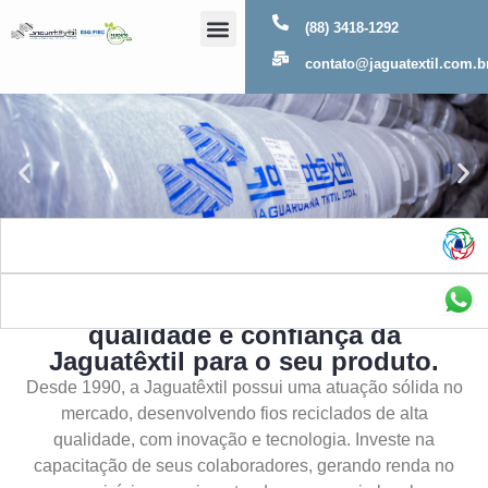
(88) 3418-1292
Sobre Nós
contato@jaguatextil.com.b
As melhores soluções com a
qualidade e confiança da
Jaguatêxtil para o seu produto.
Desde 1990, a Jaguatêxtil possui uma atuação sólida no
mercado, desenvolvendo fios reciclados de alta
qualidade, com inovação e tecnologia. Investe na
capacitação de seus colaboradores, gerando renda no