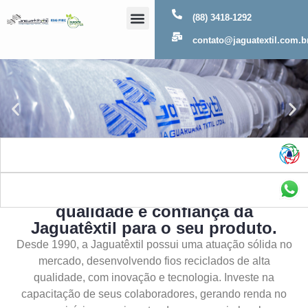
(88) 3418-1292
Sobre Nós
contato@jaguatextil.com.b
As melhores soluções com a
qualidade e confiança da
Jaguatêxtil para o seu produto.
Desde 1990, a Jaguatêxtil possui uma atuação sólida no
mercado, desenvolvendo fios reciclados de alta
qualidade, com inovação e tecnologia. Investe na
capacitação de seus colaboradores, gerando renda no