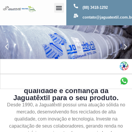
(88) 3418-1292
Sobre Nós
contato@jaguatextil.com.b
As melhores soluções com a
qualidade e confiança da
Jaguatêxtil para o seu produto.
Desde 1990, a Jaguatêxtil possui uma atuação sólida no
mercado, desenvolvendo fios reciclados de alta
qualidade, com inovação e tecnologia. Investe na
capacitação de seus colaboradores, gerando renda no