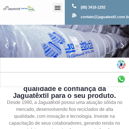
(88) 3418-1292
Sobre Nós
contato@jaguatextil.com.b
As melhores soluções com a
qualidade e confiança da
Jaguatêxtil para o seu produto.
Desde 1990, a Jaguatêxtil possui uma atuação sólida no
mercado, desenvolvendo fios reciclados de alta
qualidade, com inovação e tecnologia. Investe na
capacitação de seus colaboradores, gerando renda no