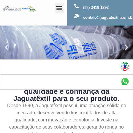
(88) 3418-1292
Sobre Nós
contato@jaguatextil.com.b
As melhores soluções com a
qualidade e confiança da
Jaguatêxtil para o seu produto.
Desde 1990, a Jaguatêxtil possui uma atuação sólida no
mercado, desenvolvendo fios reciclados de alta
qualidade, com inovação e tecnologia. Investe na
capacitação de seus colaboradores, gerando renda no