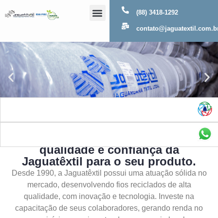
(88) 3418-1292
Sobre Nós
contato@jaguatextil.com.b
As melhores soluções com a
qualidade e confiança da
Jaguatêxtil para o seu produto.
Desde 1990, a Jaguatêxtil possui uma atuação sólida no
mercado, desenvolvendo fios reciclados de alta
qualidade, com inovação e tecnologia. Investe na
capacitação de seus colaboradores, gerando renda no