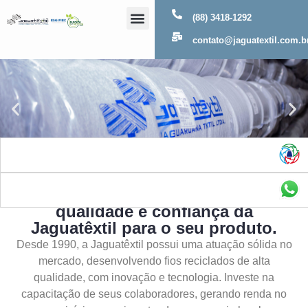
(88) 3418-1292
Sobre Nós
contato@jaguatextil.com.b
As melhores soluções com a
qualidade e confiança da
Jaguatêxtil para o seu produto.
Desde 1990, a Jaguatêxtil possui uma atuação sólida no
mercado, desenvolvendo fios reciclados de alta
qualidade, com inovação e tecnologia. Investe na
capacitação de seus colaboradores, gerando renda no