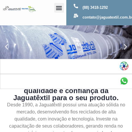
(88) 3418-1292
Sobre Nós
contato@jaguatextil.com.b
As melhores soluções com a
qualidade e confiança da
Jaguatêxtil para o seu produto.
Desde 1990, a Jaguatêxtil possui uma atuação sólida no
mercado, desenvolvendo fios reciclados de alta
qualidade, com inovação e tecnologia. Investe na
capacitação de seus colaboradores, gerando renda no