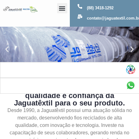
(88) 3418-1292
Sobre Nós
contato@jaguatextil.com.b
As melhores soluções com a
qualidade e confiança da
Jaguatêxtil para o seu produto.
Desde 1990, a Jaguatêxtil possui uma atuação sólida no
mercado, desenvolvendo fios reciclados de alta
qualidade, com inovação e tecnologia. Investe na
capacitação de seus colaboradores, gerando renda no