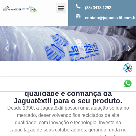
(88) 3418-1292
Sobre Nós
contato@jaguatextil.com.b
As melhores soluções com a
qualidade e confiança da
Jaguatêxtil para o seu produto.
Desde 1990, a Jaguatêxtil possui uma atuação sólida no
mercado, desenvolvendo fios reciclados de alta
qualidade, com inovação e tecnologia. Investe na
capacitação de seus colaboradores, gerando renda no