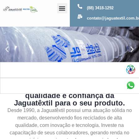
(88) 3418-1292
Sobre Nós
contato@jaguatextil.com.b
As melhores soluções com a
qualidade e confiança da
Jaguatêxtil para o seu produto.
Desde 1990, a Jaguatêxtil possui uma atuação sólida no
mercado, desenvolvendo fios reciclados de alta
qualidade, com inovação e tecnologia. Investe na
capacitação de seus colaboradores, gerando renda no