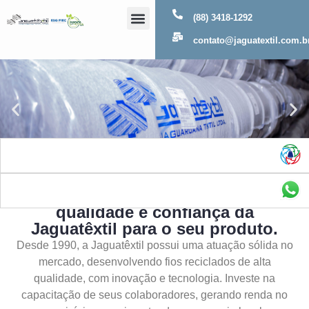
(88) 3418-1292
Sobre Nós
contato@jaguatextil.com.b
As melhores soluções com a
qualidade e confiança da
Jaguatêxtil para o seu produto.
Desde 1990, a Jaguatêxtil possui uma atuação sólida no
mercado, desenvolvendo fios reciclados de alta
qualidade, com inovação e tecnologia. Investe na
capacitação de seus colaboradores, gerando renda no