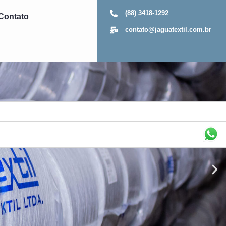
(88) 3418-1292
Contato
contato@jaguatextil.com.br