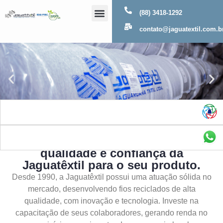
(88) 3418-1292
Sobre Nós
contato@jaguatextil.com.b
As melhores soluções com a
qualidade e confiança da
Jaguatêxtil para o seu produto.
Desde 1990, a Jaguatêxtil possui uma atuação sólida no
mercado, desenvolvendo fios reciclados de alta
qualidade, com inovação e tecnologia. Investe na
capacitação de seus colaboradores, gerando renda no