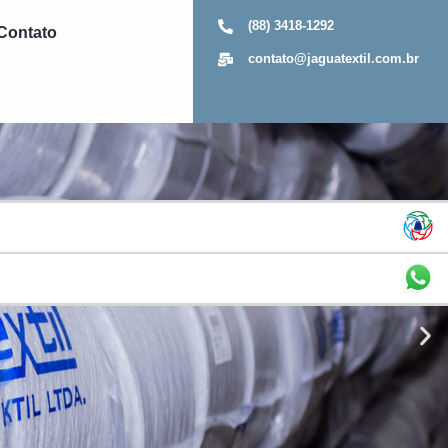
(88) 3418-1292
Contato
contato@jaguatextil.com.br