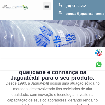
(88) 3418-1292
Sobre Nós
contato@jaguatextil.com.b
As melhores soluções com a
qualidade e confiança da
Jaguatêxtil para o seu produto.
Desde 1990, a Jaguatêxtil possui uma atuação sólida no
mercado, desenvolvendo fios reciclados de alta
qualidade, com inovação e tecnologia. Investe na
capacitação de seus colaboradores, gerando renda no