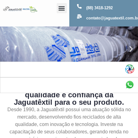
(88) 3418-1292
Sobre Nós
contato@jaguatextil.com.b
As melhores soluções com a
qualidade e confiança da
Jaguatêxtil para o seu produto.
Desde 1990, a Jaguatêxtil possui uma atuação sólida no
mercado, desenvolvendo fios reciclados de alta
qualidade, com inovação e tecnologia. Investe na
capacitação de seus colaboradores, gerando renda no