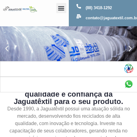
(88) 3418-1292
Sobre Nós
contato@jaguatextil.com.b
As melhores soluções com a
qualidade e confiança da
Jaguatêxtil para o seu produto.
Desde 1990, a Jaguatêxtil possui uma atuação sólida no
mercado, desenvolvendo fios reciclados de alta
qualidade, com inovação e tecnologia. Investe na
capacitação de seus colaboradores, gerando renda no