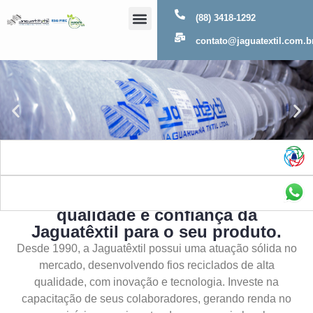
(88) 3418-1292
Sobre Nós
contato@jaguatextil.com.b
As melhores soluções com a
qualidade e confiança da
Jaguatêxtil para o seu produto.
Desde 1990, a Jaguatêxtil possui uma atuação sólida no
mercado, desenvolvendo fios reciclados de alta
qualidade, com inovação e tecnologia. Investe na
capacitação de seus colaboradores, gerando renda no