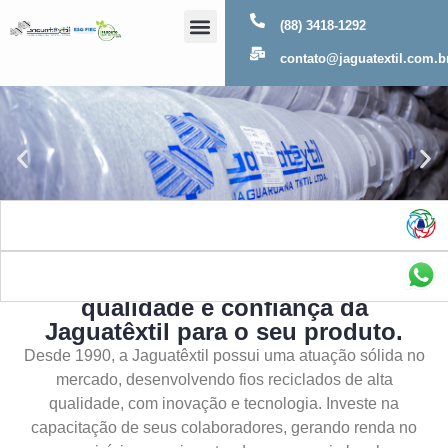
(88) 3418-1292
Sobre Nós
contato@jaguatextil.com.b
As melhores soluções com a
qualidade e confiança da
Jaguatêxtil para o seu produto.
Desde 1990, a Jaguatêxtil possui uma atuação sólida no
mercado, desenvolvendo fios reciclados de alta
qualidade, com inovação e tecnologia. Investe na
capacitação de seus colaboradores, gerando renda no