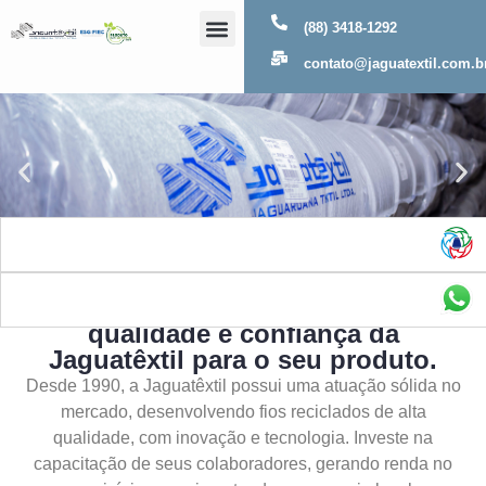
(88) 3418-1292
Sobre Nós
contato@jaguatextil.com.b
As melhores soluções com a
qualidade e confiança da
Jaguatêxtil para o seu produto.
Desde 1990, a Jaguatêxtil possui uma atuação sólida no
mercado, desenvolvendo fios reciclados de alta
qualidade, com inovação e tecnologia. Investe na
capacitação de seus colaboradores, gerando renda no