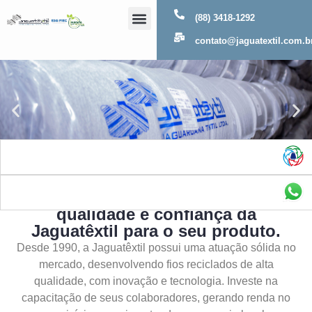
(88) 3418-1292
Sobre Nós
contato@jaguatextil.com.b
As melhores soluções com a
qualidade e confiança da
Jaguatêxtil para o seu produto.
Desde 1990, a Jaguatêxtil possui uma atuação sólida no
mercado, desenvolvendo fios reciclados de alta
qualidade, com inovação e tecnologia. Investe na
capacitação de seus colaboradores, gerando renda no