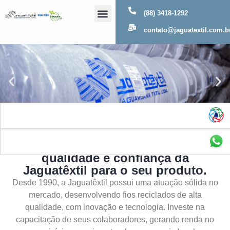
(88) 3418-1292
Sobre Nós
contato@jaguatextil.com.b
As melhores soluções com a
qualidade e confiança da
Jaguatêxtil para o seu produto.
Desde 1990, a Jaguatêxtil possui uma atuação sólida no
mercado, desenvolvendo fios reciclados de alta
qualidade, com inovação e tecnologia. Investe na
capacitação de seus colaboradores, gerando renda no