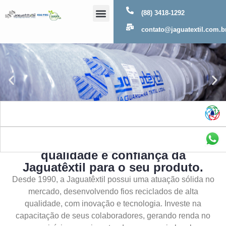
(88) 3418-1292
Sobre Nós
contato@jaguatextil.com.b
As melhores soluções com a
qualidade e confiança da
Jaguatêxtil para o seu produto.
Desde 1990, a Jaguatêxtil possui uma atuação sólida no
mercado, desenvolvendo fios reciclados de alta
qualidade, com inovação e tecnologia. Investe na
capacitação de seus colaboradores, gerando renda no