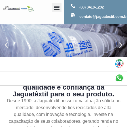
(88) 3418-1292
Sobre Nós
contato@jaguatextil.com.b
As melhores soluções com a
qualidade e confiança da
Jaguatêxtil para o seu produto.
Desde 1990, a Jaguatêxtil possui uma atuação sólida no
mercado, desenvolvendo fios reciclados de alta
qualidade, com inovação e tecnologia. Investe na
capacitação de seus colaboradores, gerando renda no