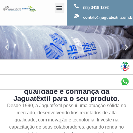
(88) 3418-1292
Sobre Nós
contato@jaguatextil.com.b
As melhores soluções com a
qualidade e confiança da
Jaguatêxtil para o seu produto.
Desde 1990, a Jaguatêxtil possui uma atuação sólida no
mercado, desenvolvendo fios reciclados de alta
qualidade, com inovação e tecnologia. Investe na
capacitação de seus colaboradores, gerando renda no