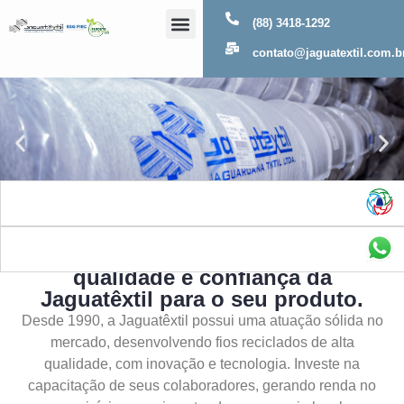
(88) 3418-1292
Sobre Nós
contato@jaguatextil.com.b
As melhores soluções com a
qualidade e confiança da
Jaguatêxtil para o seu produto.
Desde 1990, a Jaguatêxtil possui uma atuação sólida no
mercado, desenvolvendo fios reciclados de alta
qualidade, com inovação e tecnologia. Investe na
capacitação de seus colaboradores, gerando renda no