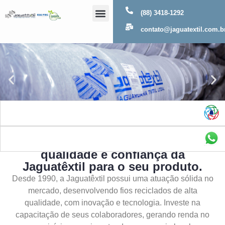
(88) 3418-1292
Sobre Nós
contato@jaguatextil.com.b
As melhores soluções com a
qualidade e confiança da
Jaguatêxtil para o seu produto.
Desde 1990, a Jaguatêxtil possui uma atuação sólida no
mercado, desenvolvendo fios reciclados de alta
qualidade, com inovação e tecnologia. Investe na
capacitação de seus colaboradores, gerando renda no