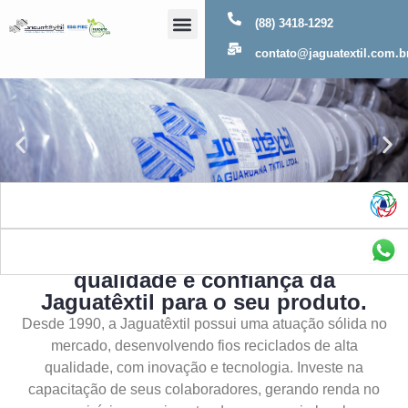
(88) 3418-1292
Sobre Nós
contato@jaguatextil.com.b
As melhores soluções com a
qualidade e confiança da
Jaguatêxtil para o seu produto.
Desde 1990, a Jaguatêxtil possui uma atuação sólida no
mercado, desenvolvendo fios reciclados de alta
qualidade, com inovação e tecnologia. Investe na
capacitação de seus colaboradores, gerando renda no