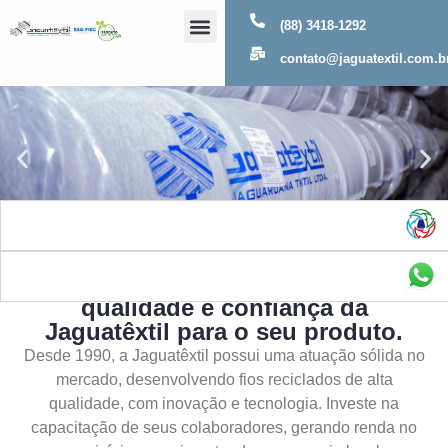
(88) 3418-1292
Sobre Nós
contato@jaguatextil.com.b
As melhores soluções com a
qualidade e confiança da
Jaguatêxtil para o seu produto.
Desde 1990, a Jaguatêxtil possui uma atuação sólida no
mercado, desenvolvendo fios reciclados de alta
qualidade, com inovação e tecnologia. Investe na
capacitação de seus colaboradores, gerando renda no