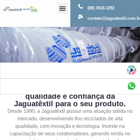
(88) 3418-1292
Sobre Nós
contato@jaguatextil.com.b
As melhores soluções com a
qualidade e confiança da
Jaguatêxtil para o seu produto.
Desde 1990, a Jaguatêxtil possui uma atuação sólida no
mercado, desenvolvendo fios reciclados de alta
qualidade, com inovação e tecnologia. Investe na
capacitação de seus colaboradores, gerando renda no