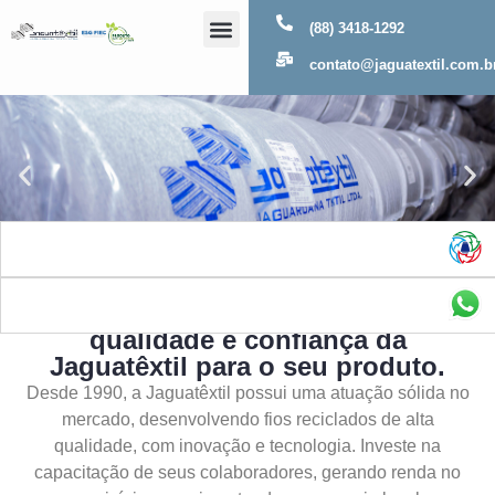
(88) 3418-1292
Sobre Nós
contato@jaguatextil.com.b
As melhores soluções com a
qualidade e confiança da
Jaguatêxtil para o seu produto.
Desde 1990, a Jaguatêxtil possui uma atuação sólida no
mercado, desenvolvendo fios reciclados de alta
qualidade, com inovação e tecnologia. Investe na
capacitação de seus colaboradores, gerando renda no