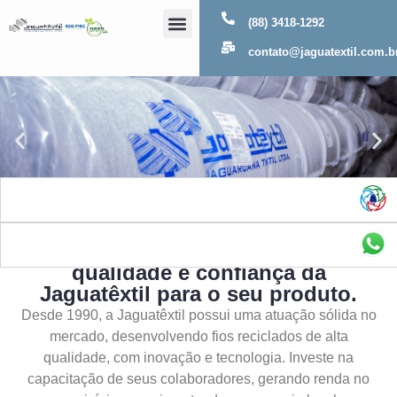
(88) 3418-1292
Sobre Nós
contato@jaguatextil.com.b
As melhores soluções com a
qualidade e confiança da
Jaguatêxtil para o seu produto.
Desde 1990, a Jaguatêxtil possui uma atuação sólida no
mercado, desenvolvendo fios reciclados de alta
qualidade, com inovação e tecnologia. Investe na
capacitação de seus colaboradores, gerando renda no