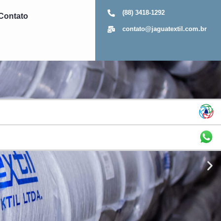
(88) 3418-1292
Contato
contato@jaguatextil.com.br