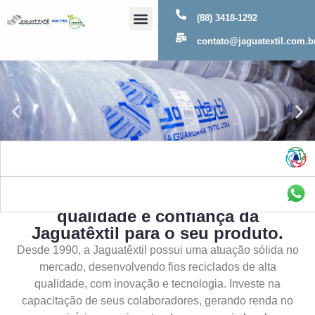
(88) 3418-1292
Sobre Nós
contato@jaguatextil.com.b
As melhores soluções com a
qualidade e confiança da
Jaguatêxtil para o seu produto.
Desde 1990, a Jaguatêxtil possui uma atuação sólida no
mercado, desenvolvendo fios reciclados de alta
qualidade, com inovação e tecnologia. Investe na
capacitação de seus colaboradores, gerando renda no