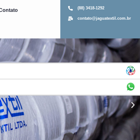
(88) 3418-1292
Contato
contato@jaguatextil.com.br