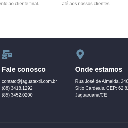
to ao cliente final.
até aos nossos clientes
Fale conosco
Onde estamos
contato@jaguatextil.com.br
Rua José de Almeida, 24
(88) 3418.1292
Sitio Cardeais, CEP: 62.
(85) 3452.0200
Jaguaruana/CE