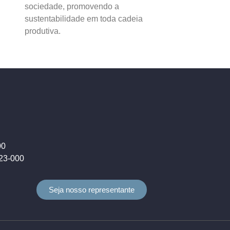
sociedade, promovendo a
sustentabilidade em toda cadeia
produtiva.
00
823-000
Seja nosso representante