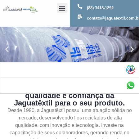
(88) 3418-1292
Sobre Nós
contato@jaguatextil.com.b
As melhores soluções com a
qualidade e confiança da
Jaguatêxtil para o seu produto.
Desde 1990, a Jaguatêxtil possui uma atuação sólida no
mercado, desenvolvendo fios reciclados de alta
qualidade, com inovação e tecnologia. Investe na
capacitação de seus colaboradores, gerando renda no