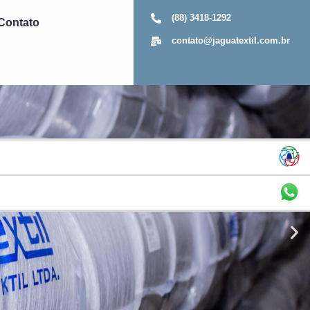
(88) 3418-1292
Contato
contato@jaguatextil.com.br